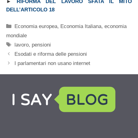
►
RIFORMA DEL LAVORO SFATA IL MITO
DELL’ARTICOLO 18
Categorie
Economia europea
,
Economia Italiana
,
economia
mondiale
Tag
lavoro
,
pensioni
Esodati e riforma delle pensioni
I parlamentari non usano internet