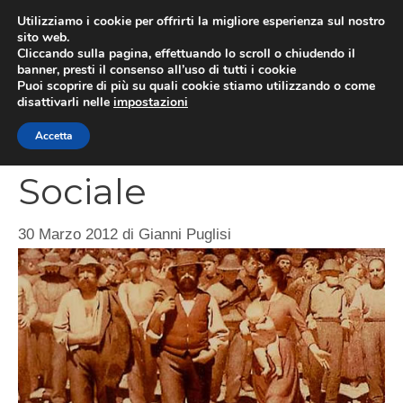
Vai
Utilizziamo i cookie per offrirti la migliore esperienza sul nostro
al
sito web.
MEN
Cliccando sulla pagina, effettuando lo scroll o chiudendo il
contenuto
banner, presti il consenso all’uso di tutti i cookie
Puoi scoprire di più su quali cookie stiamo utilizzando o come
disattivarli nelle
impostazioni
La fine dello Stato
Accetta
Sociale
30 Marzo 2012
di
Gianni Puglisi