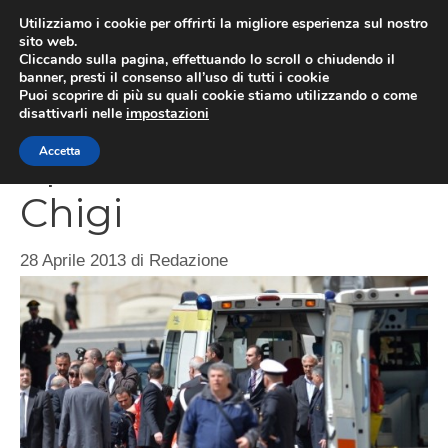
Vai
Utilizziamo i cookie per offrirti la migliore esperienza sul nostro
al
sito web.
MEN
Cliccando sulla pagina, effettuando lo scroll o chiudendo il
contenuto
banner, presti il consenso all’uso di tutti i cookie
Puoi scoprire di più su quali cookie stiamo utilizzando o come
disattivarli nelle
impostazioni
Spari a Palazzo
Accetta
Chigi
28 Aprile 2013
di
Redazione