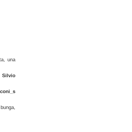
ta, una
 Silvio
sconi_s
 bunga,