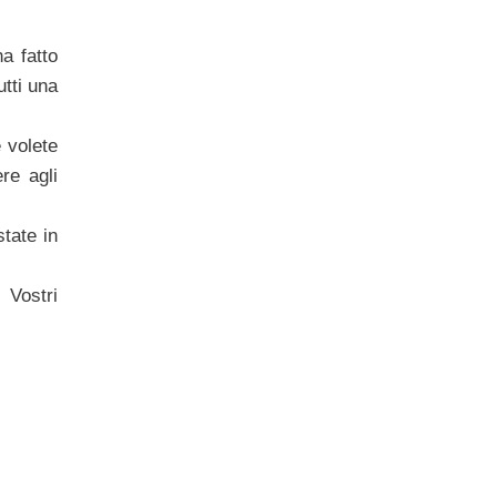
a fatto
utti una
 volete
re agli
tate in
 Vostri