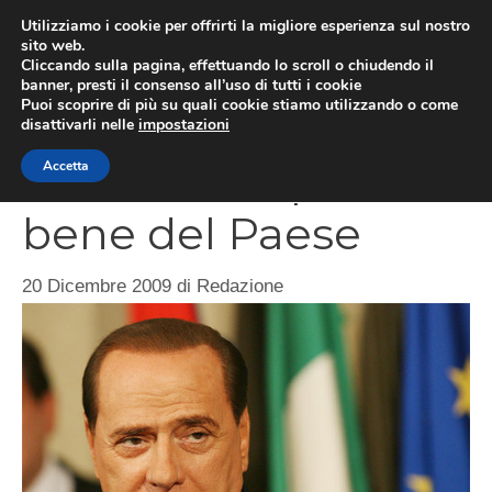
Vai
Utilizziamo i cookie per offrirti la migliore esperienza sul nostro
al
sito web.
MEN
Cliccando sulla pagina, effettuando lo scroll o chiudendo il
contenuto
banner, presti il consenso all’uso di tutti i cookie
Puoi scoprire di più su quali cookie stiamo utilizzando o come
disattivarli nelle
impostazioni
Vado avanti per il
Accetta
bene del Paese
20 Dicembre 2009
di
Redazione