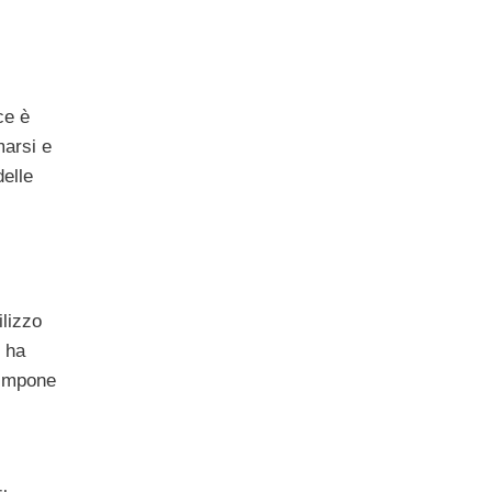
ce è
marsi e
delle
ilizzo
i ha
 impone