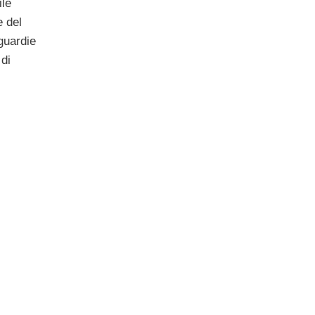
ile
e del
 guardie
 di