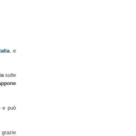
alia
, e
ia
sulle
rappone
o e può
 grazie