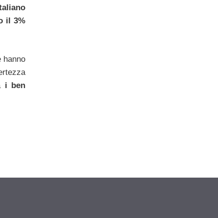
taliano
o il 3%
e hanno
ertezza
ra
i ben