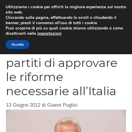
Vai
Utilizziamo i cookie per offrirti la migliore esperienza sul nostro
al
sito web.
MEN
Cliccando sulla pagina, effettuando lo scroll o chiudendo il
contenuto
banner, presti il consenso all’uso di tutti i cookie
Puoi scoprire di più su quali cookie stiamo utilizzando o come
disattivarli nelle
impostazioni
Monti chiede ai
Accetta
partiti di approvare
le riforme
necessarie all’Italia
13 Giugno 2012
di
Gianni Puglisi