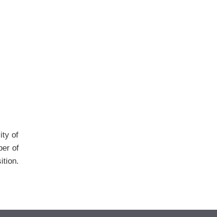
ty of
ber of
ition.