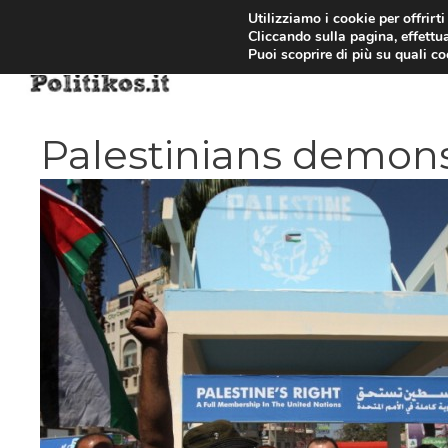
Vai
Utilizziamo i cookie per offrirt
Cliccando sulla pagina, effettua
al
Puoi scoprire di più su quali c
contenuto
Palestinians demonst