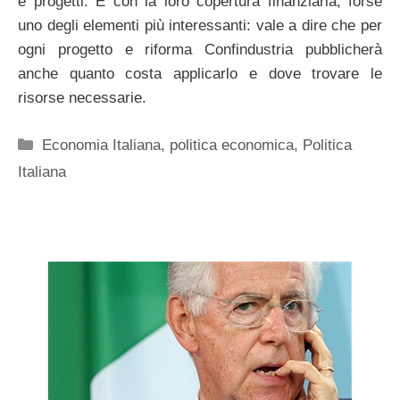
e progetti. E con la loro copertura finanziaria, forse
uno degli elementi più interessanti: vale a dire che per
ogni progetto e riforma Confindustria pubblicherà
anche quanto costa applicarlo e dove trovare le
risorse necessarie.
Categorie
Economia Italiana
,
politica economica
,
Politica
Italiana