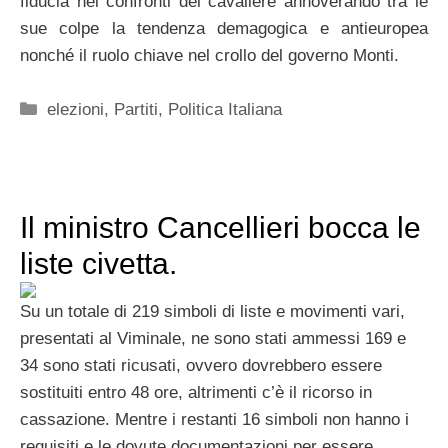
fiducia nei confronti del cavaliere annoverando tra le
sue colpe la tendenza demagogica e antieuropea
nonché il ruolo chiave nel crollo del governo Monti.
Categorie
elezioni
,
Partiti
,
Politica Italiana
Il ministro Cancellieri bocca le
liste civetta.
Su un totale di 219 simboli di liste e movimenti vari,
presentati al Viminale, ne sono stati ammessi 169 e
34 sono stati ricusati, ovvero dovrebbero essere
sostituiti entro 48 ore, altrimenti c’è il ricorso in
cassazione. Mentre i restanti 16 simboli non hanno i
requisiti e le dovute documentazioni per essere