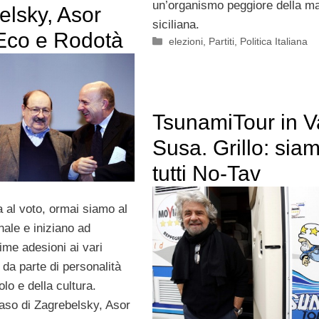
un’organismo peggiore della ma
elsky, Asor
siciliana.
Eco e Rodotà
Categorie
elezioni
,
Partiti
,
Politica Italiana
TsunamiTour in Va
Susa. Grillo: sia
tutti No-Tav
a al voto, ormai siamo al
nale e iniziano ad
rime adesioni ai vari
da parte di personalità
olo e della cultura.
caso di Zagrebelsky, Asor