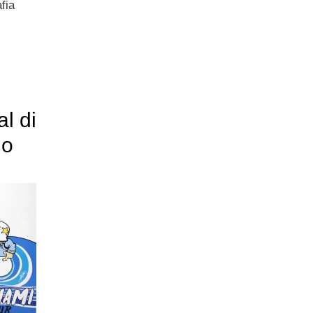
fia
l di
mo