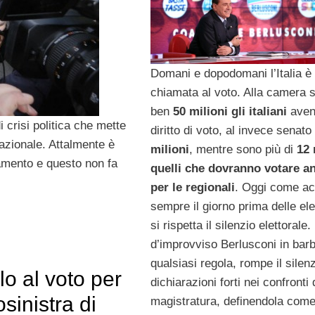
Domani e dopodomani l’Italia è
chiamata al voto. Alla camera 
ben
50 milioni gli italiani
aven
i crisi politica che mette
diritto di voto, al invece senat
azionale. Attalmente è
milioni
, mentre sono più di
12 
lamento e questo non fa
quelli che dovranno votare a
per le regionali
. Oggi come a
sempre il giorno prima delle ele
si rispetta il silenzio elettorale
d’improvviso Berlusconi in bar
qualsiasi regola, rompe il silen
lo al voto per
dichiarazioni forti nei confronti 
osinistra di
magistratura, definendola com