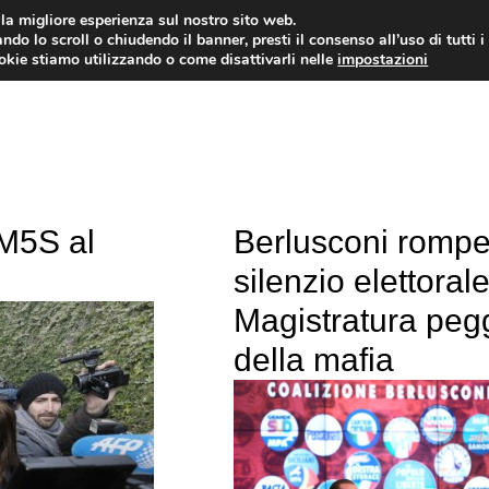
i la migliore esperienza sul nostro sito web.
ndo lo scroll o chiudendo il banner, presti il consenso all’uso di tutti i
ookie stiamo utilizzando o come disattivarli nelle
impostazioni
AMMINISTRAZIONE PUBBLICA
ECO
 M5S al
Berlusconi rompe 
silenzio elettorale
Magistratura peg
della mafia