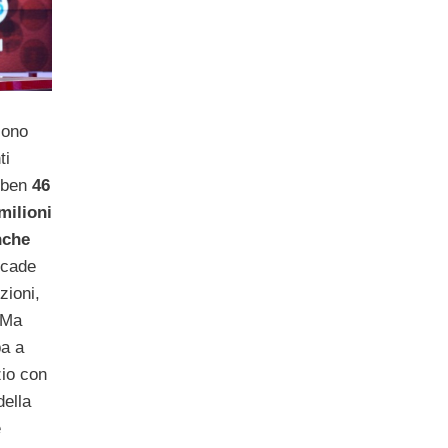
sono
ti
o ben
46
milioni
nche
ccade
zioni,
. Ma
ba a
zio con
della
e