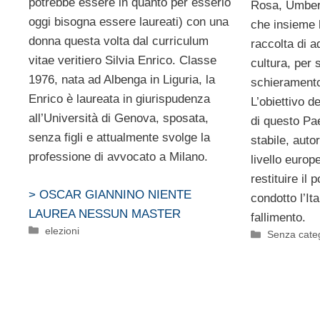
potrebbe essere in quanto per esserlo
Rosa, Umber
oggi bisogna essere laureati) con una
che insieme 
donna questa volta dal curriculum
raccolta di a
vitae veritiero Silvia Enrico. Classe
cultura, per 
1976, nata ad Albenga in Liguria, la
schieramento
Enrico è laureata in giurispudenza
L’obiettivo de
all’Università di Genova, sposata,
di questo Pa
senza figli e attualmente svolge la
stabile, auto
professione di avvocato a Milano.
livello europ
restituire il
> OSCAR GIANNINO NIENTE
condotto l’It
LAUREA NESSUN MASTER
fallimento.
Categorie
elezioni
Categorie
Senza cate