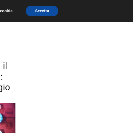
 cookie
Accetta
NOMIA EUROPEA
ECONOMIA ITALIANA
il
:
gio