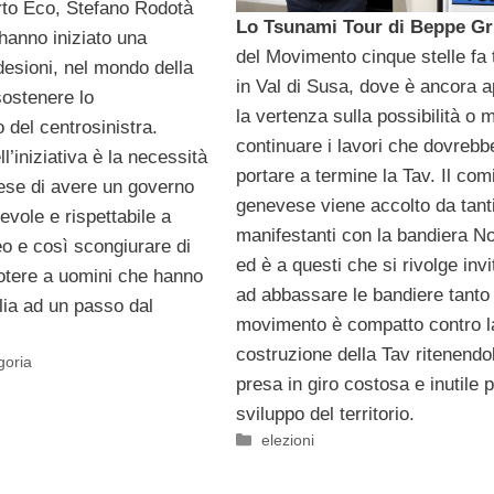
to Eco, Stefano Rodotà
Lo Tsunami Tour di Beppe Gri
hanno iniziato una
del Movimento cinque stelle fa
desioni, nel mondo della
in Val di Susa, dove è ancora a
sostenere lo
la vertenza sulla possibilità o 
 del centrosinistra.
continuare i lavori che dovrebb
ll’iniziativa è la necessità
portare a termine la Tav. Il com
ese di avere un governo
genevese viene accolto da tant
revole e rispettabile a
manifestanti con la bandiera N
eo e così scongiurare di
ed è a questi che si rivolge invi
 potere a uomini che hanno
ad abbassare le bandiere tanto 
alia ad un passo dal
movimento è compatto contro l
costruzione della Tav ritenendo
goria
presa in giro costosa e inutile p
sviluppo del territorio.
Categorie
elezioni