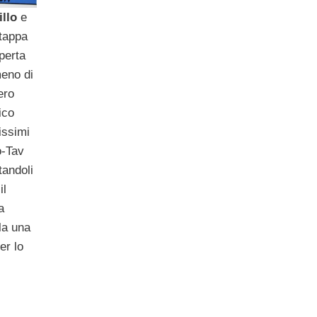
llo
e
 tappa
perta
meno di
ero
ico
issimi
o-Tav
tandoli
il
a
la una
er lo