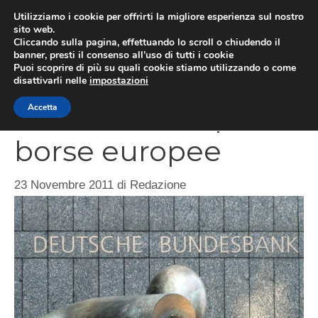
Vai
Utilizziamo i cookie per offrirti la migliore esperienza sul nostro
al
sito web.
MEN
Cliccando sulla pagina, effettuando lo scroll o chiudendo il
contenuto
banner, presti il consenso all’uso di tutti i cookie
Puoi scoprire di più su quali cookie stiamo utilizzando o come
disattivarli nelle
impostazioni
Giornata nera per le
Accetta
borse europee
23 Novembre 2011
di
Redazione