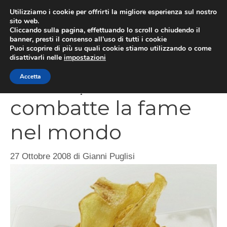
Vai
Utilizziamo i cookie per offrirti la migliore esperienza sul nostro
al
sito web.
MEN
Cliccando sulla pagina, effettuando lo scroll o chiudendo il
contenuto
banner, presti il consenso all’uso di tutti i cookie
Puoi scoprire di più su quali cookie stiamo utilizzando o come
disattivarli nelle
impostazioni
Con le patate si
Accetta
combatte la fame
nel mondo
27 Ottobre 2008
di
Gianni Puglisi