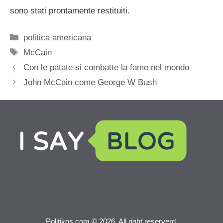
sono stati prontamente restituiti.
Categorie
politica americana
Tag
McCain
Con le patate si combatte la fame nel mondo
John McCain come George W Bush
Politikos.com © 2026. All right reserverd.