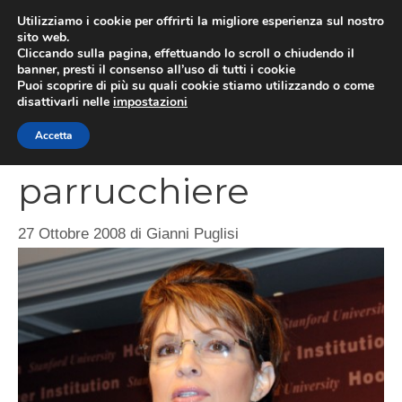
Vai
Utilizziamo i cookie per offrirti la migliore esperienza sul nostro
al
sito web.
MEN
Cliccando sulla pagina, effettuando lo scroll o chiudendo il
contenuto
banner, presti il consenso all’uso di tutti i cookie
Puoi scoprire di più su quali cookie stiamo utilizzando o come
disattivarli nelle
impostazioni
Sarah Palin e il
Accetta
parrucchiere
27 Ottobre 2008
di
Gianni Puglisi