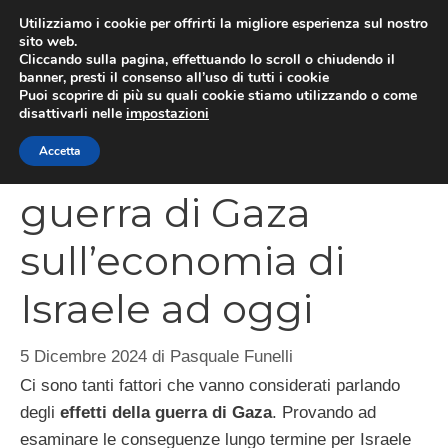
Vai
Utilizziamo i cookie per offrirti la migliore esperienza sul nostro
al
sito web.
MEN
Cliccando sulla pagina, effettuando lo scroll o chiudendo il
contenuto
banner, presti il consenso all’uso di tutti i cookie
Puoi scoprire di più su quali cookie stiamo utilizzando o come
disattivarli nelle
impostazioni
Gli effetti della
Accetta
guerra di Gaza
sull’economia di
Israele ad oggi
5 Dicembre 2024
di
Pasquale Funelli
Ci sono tanti fattori che vanno considerati parlando
degli
effetti della guerra di Gaza
. Provando ad
esaminare le conseguenze lungo termine per Israele