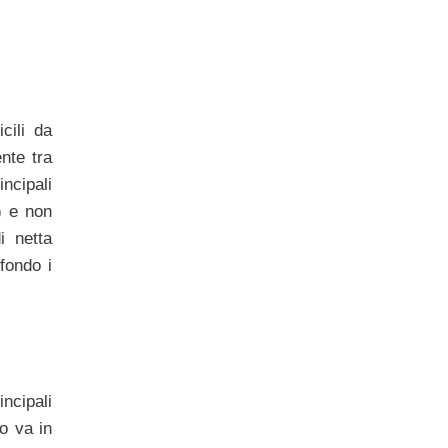
cili da
nte tra
ncipali
) e non
i netta
fondo i
incipali
o va in