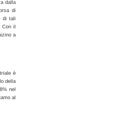
ra dalla
orsa di
di tali
 Con il
nizino a
riale è
lo della
,8% nel
siamo al