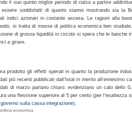
o il suo quinto miglior periodo di rialzo a partire addirittu
 essere soddisfatti di quanto stanno mostrando sia la B
li indici azionari in costante ascesa. Le ragioni alla base 
o, si tratta di mosse di politica economica ben studiate.
sione di grossa liquidità in circolo si spera che le banche i
ci a girare.
a prodotto gli effetti sperati in quanto la produzione indust
dati più recenti pubblicati dall’Istat in merito all’ennesimo ca
I dati di marzo parlano chiaro: evidenziano un calo dello 0
ura una flessione superiore al 5 per cento (per l’esattezza 
l governo sulla cassa integrazione
).
politica economica