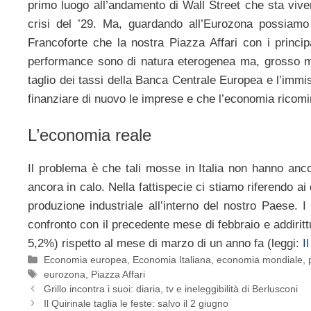
primo luogo all’andamento di Wall Street che sta vivend
crisi del ’29. Ma, guardando all’Eurozona possiamo
Francoforte che la nostra Piazza Affari con i principa
performance sono di natura eterogenea ma, grosso mod
taglio dei tassi della Banca Centrale Europea e l’immis
finanziare di nuovo le imprese e che l’economia ricomin
L’economia reale
Il problema è che tali mosse in Italia non hanno ancor
ancora in calo. Nella fattispecie ci stiamo riferendo ai 
produzione industriale all’interno del nostro Paese. 
confronto con il precedente mese di febbraio e addiritt
5,2%) rispetto al mese di marzo di un anno fa (leggi:
I
Categorie
Economia europea
,
Economia Italiana
,
economia mondiale
,
Tag
eurozona
,
Piazza Affari
Grillo incontra i suoi: diaria, tv e ineleggibilità di Berlusconi
Il Quirinale taglia le feste: salvo il 2 giugno