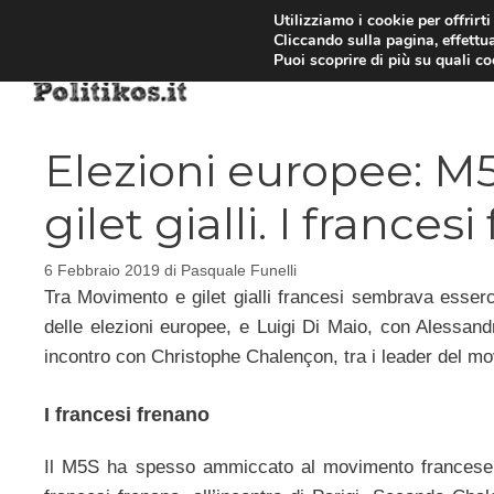
Vai
Utilizziamo i cookie per offrirt
Cliccando sulla pagina, effettua
al
Puoi scoprire di più su quali c
contenuto
Elezioni europee: M
gilet gialli. I frances
6 Febbraio 2019
di
Pasquale Funelli
Tra Movimento e gilet gialli francesi sembrava esserci
delle elezioni europee, e Luigi Di Maio, con Alessandr
incontro con Christophe Chalençon, tra i leader del m
I francesi frenano
Il M5S ha spesso ammiccato al movimento francese, co