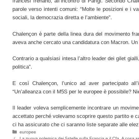
francesi frenano, all’incontro di Parigi. Secondo Ch
parole verso intenti comuni: “Molte le posizioni e i valo
sociali, la democrazia diretta e l’ambiente”.
Chalençon è parte della linea dura del movimento fran
aveva anche cercato una candidatura con Macron. Un uom
Contrario a qualsiasi intesa l’altro leader dei gilet gial
politica”.
E così Chalençon, l’unico ad aver partecipato all’i
“Un’alleanza con il M5S per le europee è possibile? Nie
Il leader voleva semplicemente incontrare un movimento
accettato perché volevamo scoprire questo partito e ca
ci ha assicurato che ci saranno liste separate alle ele
Categorie
europee
La nuova polemica dei 5stelle sulla Francia e il Cfa. A cosa 