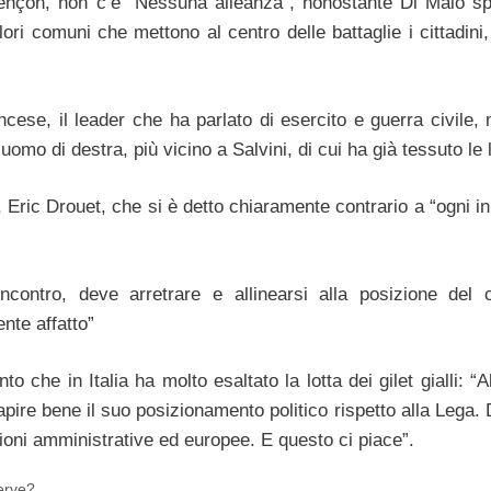
alençon, non c’è “Nessuna alleanza”, nonostante Di Maio sp
ri comuni che mettono al centro delle battaglie i cittadini, i
cese, il leader che ha parlato di esercito e guerra civile,
o di destra, più vicino a Salvini, di cui ha già tessuto le l
li, Eric Drouet, che si è detto chiaramente contrario a “ogni in
ncontro, deve arretrare e allinearsi alla posizione del c
nte affatto”
 che in Italia ha molto esaltato la lotta dei gilet gialli: “
pire bene il suo posizionamento politico rispetto alla Lega. 
zioni amministrative ed europee. E questo ci piace”.
serve?