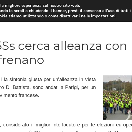
i la migliore esperienza sul nostro sito web.
ndo lo scroll o chiudendo il banner, presti il consenso all’uso di tutti i
ookie stiamo utilizzando o come disattivarli nelle
impostazioni
AMMINISTRAZIONE PUBBLICA
ECO
5Ss cerca alleanza con
i frenano
 la sintonia giusta per un’alleanza in vista
o Di Battista, sono andati a Parigi, per un
ovimento francese.
nsiderato il miglior interlocutore per le elezioni europe