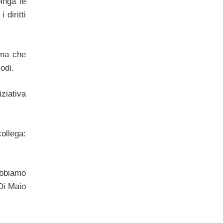
inga le
 diritti
 ma che
odi.
iziativa
ollega:
Abbiamo
Di Maio