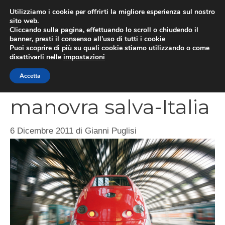
Vai
Utilizziamo i cookie per offrirti la migliore esperienza sul nostro
al
sito web.
MEN
Cliccando sulla pagina, effettuando lo scroll o chiudendo il
contenuto
banner, presti il consenso all’uso di tutti i cookie
Puoi scoprire di più su quali cookie stiamo utilizzando o come
disattivarli nelle
impostazioni
Infrastrutture
Accetta
manovra salva-Italia
6 Dicembre 2011
di
Gianni Puglisi