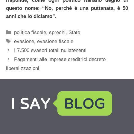
risponde, come ogni politico italiano degno di
questo nome: “No, perché è una puttanata, è 50
anni che lo diciamo”.
Categorie
politica fiscale
,
sprechi
,
Stato
Tag
evasione
,
evasione fiscale
I 7.500 evasori totali nullatenenti
Pagamenti alle imprese creditrici decreto
liberalizzazioni