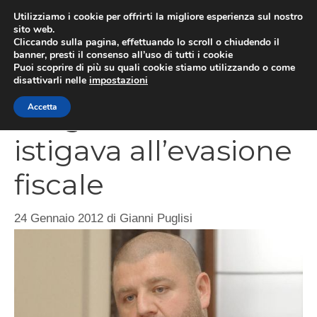
Vai
Utilizziamo i cookie per offrirti la migliore esperienza sul nostro
al
sito web.
MEN
Cliccando sulla pagina, effettuando lo scroll o chiudendo il
contenuto
banner, presti il consenso all’uso di tutti i cookie
Puoi scoprire di più su quali cookie stiamo utilizzando o come
disattivarli nelle
impostazioni
Il leghista che
Accetta
istigava all’evasione
fiscale
24 Gennaio 2012
di
Gianni Puglisi