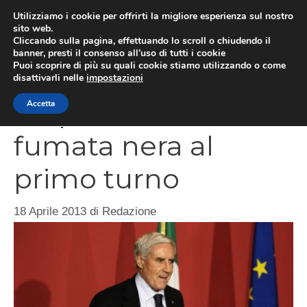
Vai
Utilizziamo i cookie per offrirti la migliore esperienza sul nostro
al
sito web.
MEN
Cliccando sulla pagina, effettuando lo scroll o chiudendo il
contenuto
banner, presti il consenso all’uso di tutti i cookie
Puoi scoprire di più su quali cookie stiamo utilizzando o come
disattivarli nelle
impostazioni
Stop a Marini:
Accetta
fumata nera al
primo turno
18 Aprile 2013
di
Redazione