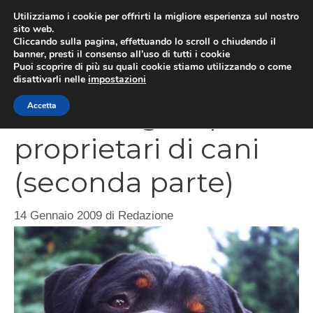
Vai
Utilizziamo i cookie per offrirti la migliore esperienza sul nostro
al
sito web.
MEN
Cliccando sulla pagina, effettuando lo scroll o chiudendo il
contenuto
banner, presti il consenso all’uso di tutti i cookie
Puoi scoprire di più su quali cookie stiamo utilizzando o come
disattivarli nelle
impostazioni
Nuove regole per i
Accetta
proprietari di cani
(seconda parte)
14 Gennaio 2009
di
Redazione