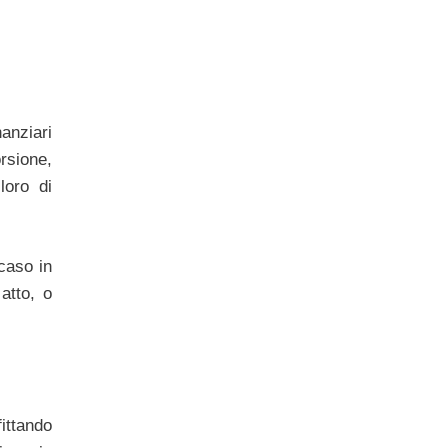
nanziari
rsione,
loro di
caso in
atto, o
ittando