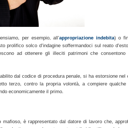
pensiamo, per esempio, all’
appropriazione indebita
) o fi
to prolifico solco d’indagine soffermandoci sul reato d’esto
escono ad ottenere gli illeciti patrimoni che consentono 
abilito dal codice di procedura penale, si ha estorsione nel 
tto terzo, contro la propria volontà, a compiere qualche 
endo economicamente il primo.
 mafioso, è rappresentato dal datore di lavoro che, approf