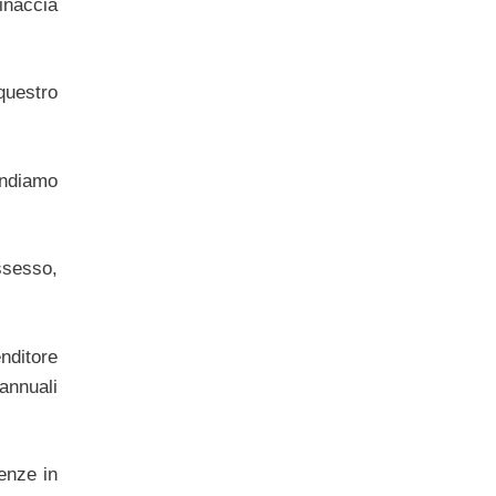
minaccia
equestro
andiamo
ossesso,
nditore
annuali
tenze in