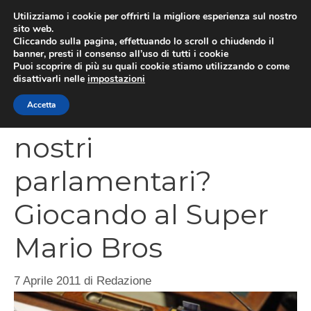
Vai
Utilizziamo i cookie per offrirti la migliore esperienza sul nostro
al
sito web.
MEN
Cliccando sulla pagina, effettuando lo scroll o chiudendo il
contenuto
banner, presti il consenso all’uso di tutti i cookie
Puoi scoprire di più su quali cookie stiamo utilizzando o come
disattivarli nelle
impostazioni
Come lavorano i
Accetta
nostri
parlamentari?
Giocando al Super
Mario Bros
7 Aprile 2011
di
Redazione