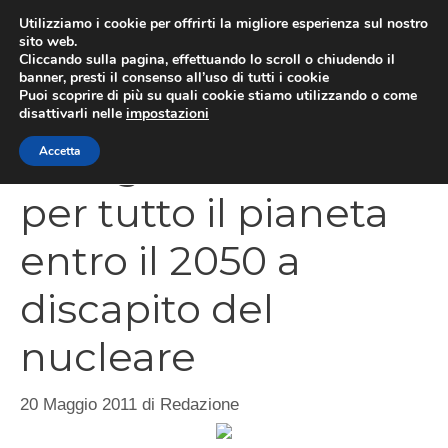
Vai
Utilizziamo i cookie per offrirti la migliore esperienza sul nostro
al
sito web.
MEN
Cliccando sulla pagina, effettuando lo scroll o chiudendo il
contenuto
banner, presti il consenso all’uso di tutti i cookie
Puoi scoprire di più su quali cookie stiamo utilizzando o come
disattivarli nelle
impostazioni
Energie rinnovabili
Accetta
per tutto il pianeta
entro il 2050 a
discapito del
nucleare
20 Maggio 2011
di
Redazione