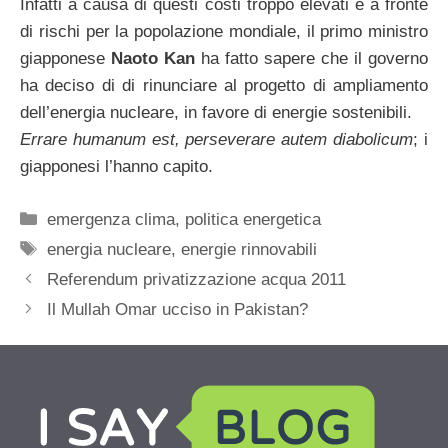
Infatti a causa di questi costi troppo elevati e a fronte
di rischi per la popolazione mondiale, il primo ministro
giapponese
Naoto Kan
ha fatto sapere che il governo
ha deciso di di rinunciare al progetto di ampliamento
dell’energia nucleare, in favore di energie sostenibili.
Errare humanum est, perseverare autem diabolicum
; i
giapponesi l’hanno capito.
Categorie
emergenza clima
,
politica energetica
Tag
energia nucleare
,
energie rinnovabili
Referendum privatizzazione acqua 2011
Il Mullah Omar ucciso in Pakistan?