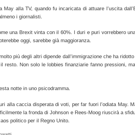
la May alla TV, quando fu incaricata di attuare l’uscita dall
lmeno i giornalisti.
e una Brexit vinta con il 60%. I duri e puri vorrebbero una
rivoterebbe oggi, sarebbe già maggioranza.
olto più degli altri dipende dall’immigrazione che ha ridotto 
o il resto. Non solo le lobbies finanziarie fanno pressioni, 
questa notte in uno psicodramma.
puri alla caccia disperata di voti, per far fuori l’odiata May.
fficilmente la fronda di Johnson e Rees-Moog riuscirà a sfidu
os politico per il Regno Unito.
garetti