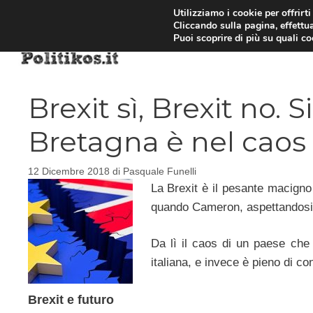
Vai
Utilizziamo i cookie per offrirt
Cliccando sulla pagina, effettua
al
Puoi scoprire di più su quali c
contenuto
Brexit sì, Brexit no. S
Bretagna è nel caos
12 Dicembre 2018
di
Pasquale Funelli
La Brexit è il pesante macigno 
quando Cameron, aspettandosi un
Da lì il caos di un paese che
italiana, e invece è pieno di con
Brexit e futuro