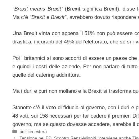
“Brexit means Brexit”
(Brexit significa Brexit), disse 
Ma c’è
“Brexit e Brexit”
, avrebbero dovuto rispondere a
Una Brexit vinta con appena il 51% non può essere com
drastica, incuranti del 49% dell’elettorato, che se si 
Poi i britannici si sono accorti di essere un paese che m
e quindi i costi delle aziende. Per non parlare di tutt
quelle del catering addirittura.
Ma i duri e puri non mollano e la Brexit si trasforma 
Stanotte c’è il voto di fiducia al governo, con i duri e 
48 voti, sui 158 necessari per far cadere il premier. Di
governo, ma se questo dovesse accadere, sarebbe il ca
Categorie
politica estera
Tensione nel PD. Scontro Renzi-Minniti, interviene anche Zin