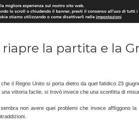
i la migliore esperienza sul nostro sito web.
ndo lo scroll o chiudendo il banner, presti il consenso all’uso di tutti i
ookie stiamo utilizzando o come disattivarli nelle
impostazioni
AMMINISTRAZIONE PUBBLICA
ECO
i riapre la partita e la G
che il Regno Unito si porta dietro da quel fatidico 23 giugn
a vittoria facile, si trovò invece che una sconfitta di misu
 sembra non avere quei problemi che invece affliggono la p
traddizioni.