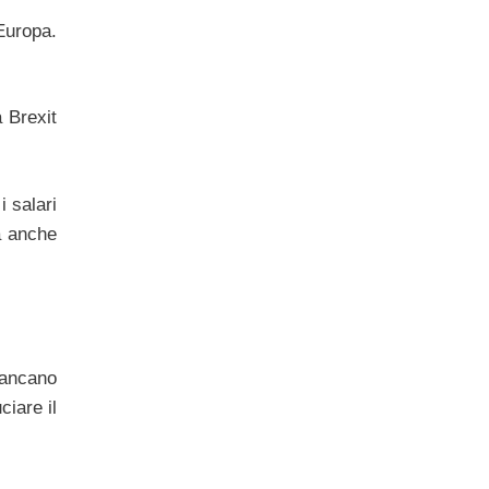
’Europa.
 Brexit
i salari
ma anche
 Mancano
ciare il