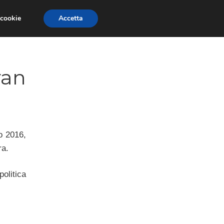
 cookie
Accetta
NOMIA EUROPEA
ECONOMIA ITALIANA
ran
o 2016,
ra.
olitica