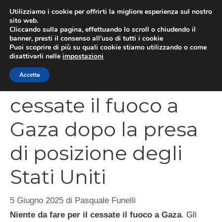
Vai
Utilizziamo i cookie per offrirti la migliore esperienza sul nostro
al
sito web.
MEN
Cliccando sulla pagina, effettuando lo scroll o chiudendo il
contenuto
banner, presti il consenso all’uso di tutti i cookie
Puoi scoprire di più su quali cookie stiamo utilizzando o come
disattivarli nelle
impostazioni
Più lontano il
Accetta
cessate il fuoco a
Gaza dopo la presa
di posizione degli
Stati Uniti
5 Giugno 2025
di
Pasquale Funelli
Niente da fare per il cessate il fuoco a Gaza
. Gli