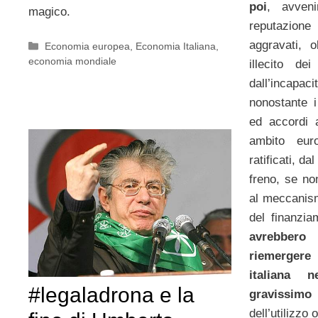
poi
, avveni
magico.
reputazion
aggravati, ol
Categorie
Economia europea
,
Economia Italiana
,
economia mondiale
illecito dei
dall’incap
nonostante 
ed accordi a
ambito eu
ratificati, d
freno, se no
al meccanis
del finanzia
avrebbero 
riemergere
italiana 
#legaladrona e la
gravissim
dell’utilizzo