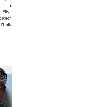
ie al
Silvio
casioni
l’Italia