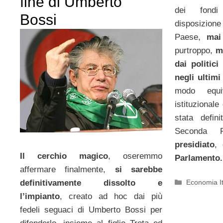
fine di Umberto
dei fond
Bossi
disposizione 
Paese,
mai
purtroppo,
m
dai politici
negli ultimi
modo equiv
istituzional
stata defin
Seconda Re
presidiato
,
Il cerchio magico
, oseremmo
Parlamento.
affermare finalmente,
si sarebbe
Categorie
definitivamente dissolto e
Economia It
l’impianto
, creato ad hoc dai più
fedeli seguaci di Umberto Bossi per