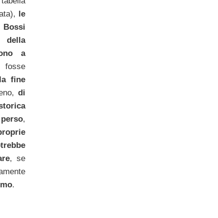
 tabella
ata),
le
 Bossi
 della
gono a
 fosse
a fine
meno,
di
torica
 perso
,
proprie
trebbe
are
, se
vamente
ismo
.