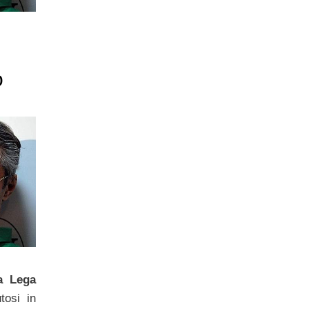
o
a Lega
tosi in