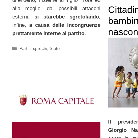
difenderlo, insieme al figlio Trota ed
Cittadi
alla moglie, dai possibili attacchi
esterni,
si starebbe sgretolando
,
bambin
infine,
a causa delle incongruenze
nascono
prettamente interne al partito.
Categorie
Partiti
,
sprechi
,
Stato
Il preside
Giorgio Na