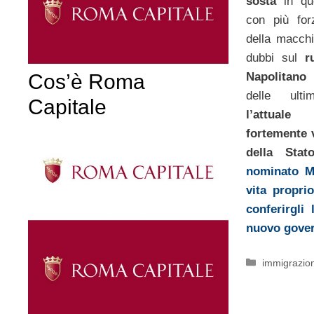
sosta
in que
con più for
della macchi
dubbi sul
r
Napolitan
Cos’è Roma
delle ult
Capitale
l’attual
fortemente 
della Stat
nominato M
vita propri
conferirgli 
nuovo gove
Categorie
immigrazio