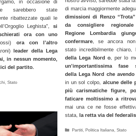
nostro avviso, sarebbe stata la
rgamo, in occasione di
di marcia maggiormente adegu
he sarebbero state
dimissioni di Renzo “Trota”
te ribattezzate quali le
da consigliere regionale
ll’Orgoglio Leghista”,
si
Regione Lombardia giun
schierati ora con uno
confermare
, se ancora non
ossi)
ora con l’altro
stato incredibilmente chiaro,
l
roni)
leader della Lega
della Lega Nord o
, per lo 
i, in nessun momento,
un’importantissima fase s
ici del partito.
della Lega Nord che avendo
in un sol colpo,
alcune delle 
chi
,
Stato
più carismatiche figure, po
faticare moltissimo a ritrov
mai una ce ne fosse effetti
stata,
la retta via del federal
Categorie
Partiti
,
Politica Italiana
,
Stato