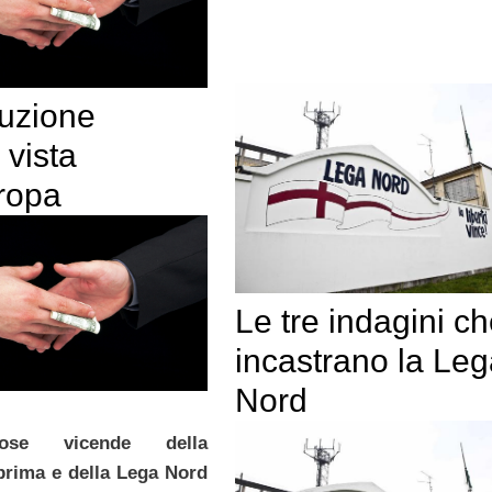
ruzione
 vista
uropa
Le tre indagini c
incastrano la Le
Nord
ose vicende della
prima e della Lega Nord