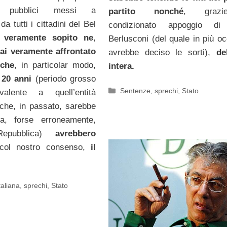
i pubblici messi a
partito nonché
, graz
da tutti i cittadini del Bel
condizionato appoggio di 
 veramente sopito ne
,
Berlusconi (del quale in più oc
ai veramente affrontato
avrebbe deciso le sorti),
del
 che
, in particolar modo,
intera.
 20 anni
(periodo grosso
Categorie
Sentenze
,
sprechi
,
Stato
alente a quell’entità
e che, in passato, sarebbe
ita, forse erroneamente,
pubblica)
avrebbero
 col nostro consenso,
il
aliana
,
sprechi
,
Stato