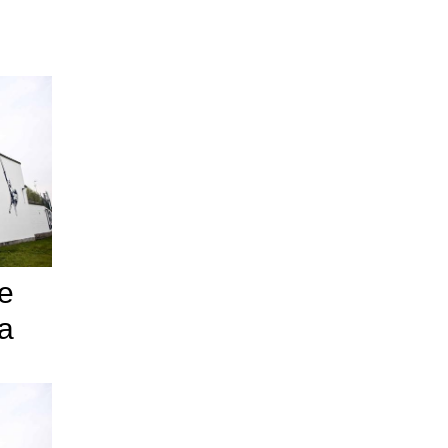
he
ga