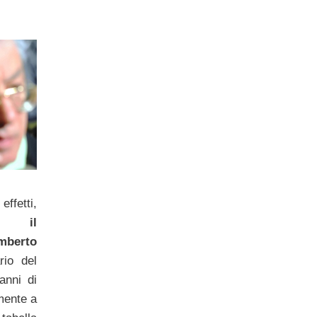
effetti,
re il
berto
rio del
anni di
mente a