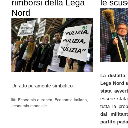
rimborsi della Lega
le scus
Nord
La disfatta
,
Lega Nord
Un atto puramente simbolico.
stata avvert
essere stata
Categorie
Economia europea
,
Economia Italiana
,
economia mondiale
tutta la pro
dai militan
partito pad