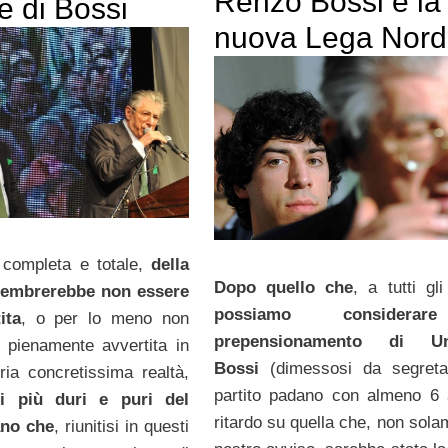
Renzo Bossi e la
e di Bossi
nuova Lega Nord
 completa e totale,
della
Dopo quello che
, a tutti gli 
sembrerebbe non essere
possiamo considera
ita
, o per lo meno non
prepensionamento di Um
 pienamente avvertita in
Bossi
(dimessosi da segreta
pria concretissima realtà,
partito padano con almeno 6 
ti più duri e puri del
ritardo su quella che, non sola
ano che
, riunitisi in questi