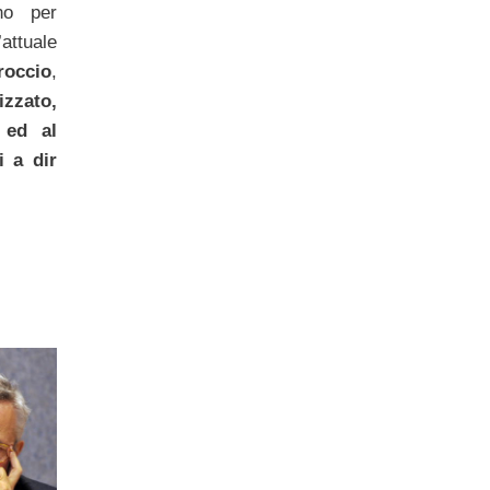
no per
’attuale
roccio
,
izzato,
 ed al
i a dir