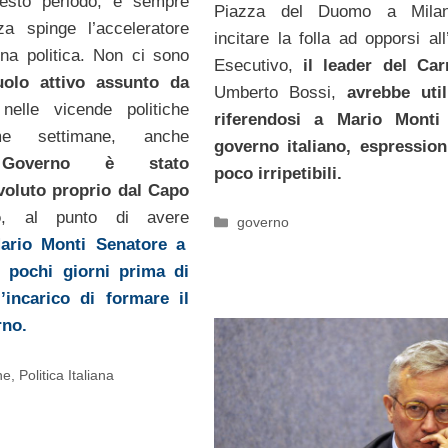
sto periodo, e sempre
Piazza del Duomo a Mila
za spinge l’acceleratore
incitare la folla ad opporsi all
na politica. Non ci sono
Esecutivo,
il leader del Car
uolo attivo assunto da
Umberto Bossi,
avrebbe util
o
nelle vicende politiche
riferendosi a Mario Monti
ime settimane, anche
governo italiano, espression
e Governo è stato
poco irripetibili.
voluto proprio dal Capo
o
, al punto di avere
Categorie
governo
ario Monti Senatore a
o pochi giorni prima di
l’incarico di formare il
rno.
ne
,
Politica Italiana