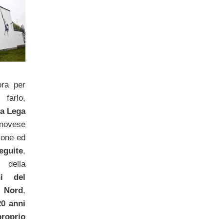
ora per
farlo,
la Lega
novese
ione ed
eguite
,
 della
ni del
a Nord
,
20 anni
proprio