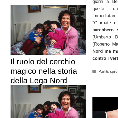
giorni a Be
quelle c
immediatamen
“Giornate de
sarebbero 
(Umberto B
(Roberto Ma
Nord ma ma
contro i vert
Il ruolo del cerchio
magico nella storia
Categorie
Partiti
,
spre
della Lega Nord