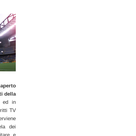
 aperto
i della
, ed in
itti TV
terviene
la dei
litare e