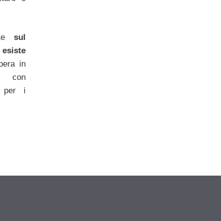
nte
sul
esiste
pera in
o con
 per i