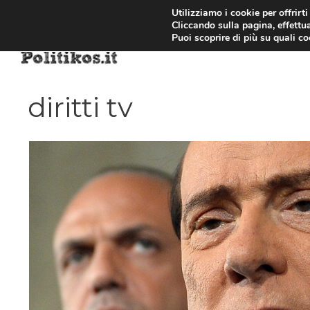
Vai
Utilizziamo i cookie per offrirt
Cliccando sulla pagina, effettua
al
Puoi scoprire di più su quali c
contenuto
diritti tv