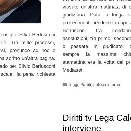
vissuto un’altra mattinata di 
giudiziaria. Data la lunga s
procedimenti pendenti in capo a
Berlusconi tra conda
Consiglio Silvo Berlusconi
assoluzioni, tra primo, second
rie. Tra mille processi,
o passate in giudicato, o
orsi, pronunce ad hoc e
sempre la massima chia
ha scritto un’altra pagina.
stamattina era la volta del p
rado per Silvio Berlusconi
Mediaset.
iscale, la pena richiesta
Categorie
leggi
,
Partiti
,
politica interna
Diritti tv Lega Cal
interviene