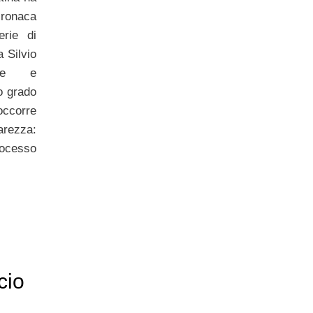
cronaca
erie di
 Silvio
nne e
o grado
ccorre
rezza:
rocesso
cio