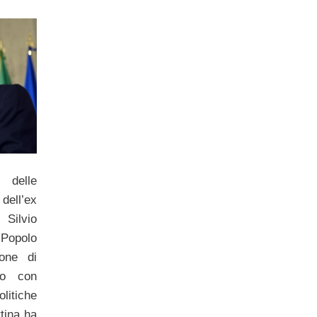
 delle
dell’ex
Silvio
l Popolo
ione di
to con
olitiche
tina ha