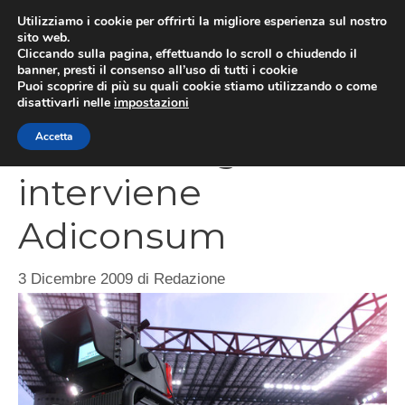
Vai
Utilizziamo i cookie per offrirti la migliore esperienza sul nostro
al
sito web.
MEN
Cliccando sulla pagina, effettuando lo scroll o chiudendo il
contenuto
banner, presti il consenso all’uso di tutti i cookie
Puoi scoprire di più su quali cookie stiamo utilizzando o come
disattivarli nelle
impostazioni
Diritti tv Lega Calcio
Accetta
interviene
Adiconsum
3 Dicembre 2009
di
Redazione