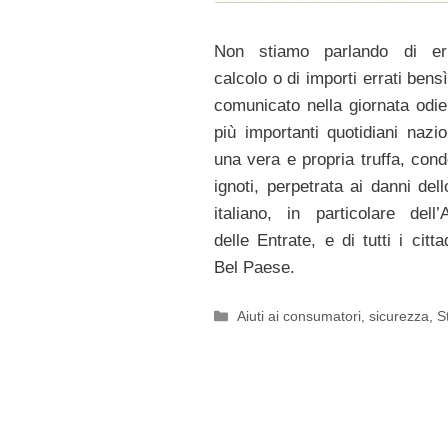
Non stiamo parlando di err
calcolo o di importi errati ben
comunicato nella giornata odie
più importanti quotidiani nazio
una vera e propria truffa, cond
ignoti, perpetrata ai danni del
italiano, in particolare dell’
delle Entrate, e di tutti i citta
Bel Paese.
Categorie
Aiuti ai consumatori
,
sicurezza
,
S