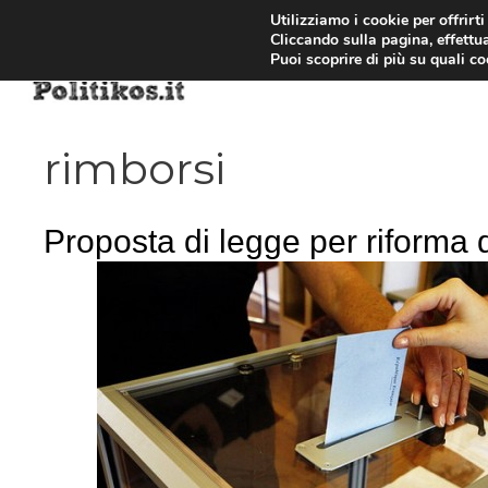
Vai
Utilizziamo i cookie per offrirt
Cliccando sulla pagina, effettua
al
Puoi scoprire di più su quali c
contenuto
rimborsi
Proposta di legge per riforma de