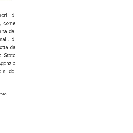
ori di
sì, come
rna dai
nali, di
otta da
lo Stato
Agenzia
dini del
tato