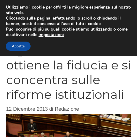
Vai
Utilizziamo i cookie per offrirti la migliore esperienza sul nostro
al
sito web.
MEN
Cliccando sulla pagina, effettuando lo scroll o chiudendo il
contenuto
banner, presti il consenso all’uso di tutti i cookie
Puoi scoprire di più su quali cookie stiamo utilizzando o come
disattivarli nelle
impostazioni
Il governo Letta
Accetta
ottiene la fiducia e si
concentra sulle
riforme istituzionali
12 Dicembre 2013
di
Redazione