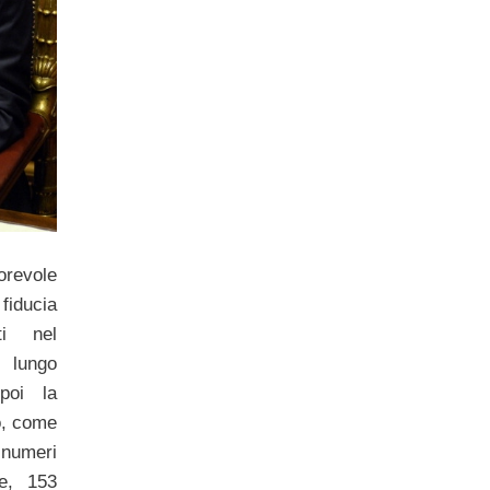
orevole
fiducia
ti nel
 lungo
poi la
o, come
 numeri
e, 153