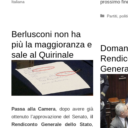
prossimo fin
Italiana
Categorie
Partiti
,
polit
Berlusconi non ha
più la maggioranza e
Domani 
sale al Quirinale
Rendic
General
Passa alla Camera
, dopo avere già
ottenuto l’approvazione del Senato,
il
Rendiconto Generale dello Stato
,