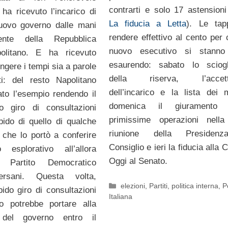
contrarti e solo 17 astensioni 
 ha ricevuto l’incarico di
La fiducia a Letta
). Le tap
nuovo governo dalle mani
rendere effettivo al cento per 
ente della Repubblica
nuovo esecutivo si stanno
olitano. E ha ricevuto
esaurendo: sabato lo sciogl
ringere i tempi sia a parole
della riserva, l’accett
ti: del resto Napolitano
dell’incarico e la lista dei mi
to l’esempio rendendo il
domenica il giuramento
 giro di consultazioni
primissime operazioni nella
pido di quello di qualche
riunione della Presiden
 che lo portò a conferire
Consiglio e ieri la fiducia alla
 esplorativo all’allora
Oggi al Senato.
 Partito Democratico
Bersani. Questa volta,
Categorie
elezioni
,
Partiti
,
politica interna
,
P
pido giro di consultazioni
Italiana
no potrebbe portare alla
 del governo entro il