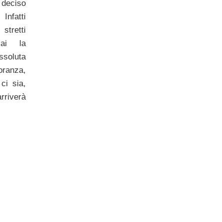
deciso
nfatti
stretti
mai la
soluta
ranza,
i sia,
rriverà