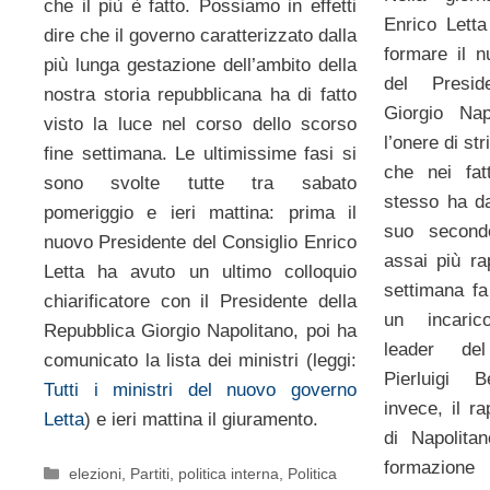
che il più è fatto. Possiamo in effetti
Enrico Letta
dire che il governo caratterizzato dalla
formare il 
più lunga gestazione dell’ambito della
del Presid
nostra storia repubblicana ha di fatto
Giorgio Nap
visto la luce nel corso dello scorso
l’onere di st
fine settimana. Le ultimissime fasi si
che nei fat
sono svolte tutte tra sabato
stesso ha da
pomeriggio e ieri mattina: prima il
suo secondo
nuovo Presidente del Consiglio Enrico
assai più ra
Letta ha avuto un ultimo colloquio
settimana fa
chiarificatore con il Presidente della
un incarico
Repubblica Giorgio Napolitano, poi ha
leader del
comunicato la lista dei ministri (leggi:
Pierluigi 
Tutti i ministri del nuovo governo
invece, il ra
Letta
) e ieri mattina il giuramento.
di Napolita
formazione
Categorie
elezioni
,
Partiti
,
politica interna
,
Politica