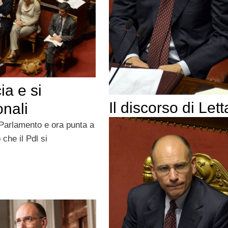
ia e si
Il discorso di Lett
onali
l Parlamento e ora punta a
che il Pdl si