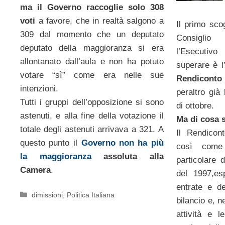
ma il Governo raccoglie solo 308
voti
a favore, che in realtà salgono a
Il primo sco
309 dal momento che un deputato
Consiglio
deputato della maggioranza si era
l’Esecutiv
allontanato dall’aula e non ha potuto
superare è l
votare “sì” come era nelle sue
Rendiconto
intenzioni.
peraltro già
Tutti i gruppi dell’opposizione si sono
di ottobre.
astenuti, e alla fine della votazione il
Ma di cosa s
totale degli astenuti arrivava a 321. A
Il Rendicon
questo punto il
Governo non ha più
così come 
la maggioranza
assoluta alla
particolare 
Camera
.
del 1997,es
entrate e d
Categorie
dimissioni
,
Politica Italiana
bilancio e, n
attività e l