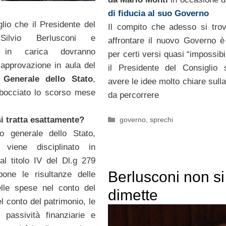
di fiducia al suo Governo
glio che il Presidente del
Il compito che adesso si tro
 Silvio Berlusconi e
affrontare il nuovo Governo è
o in carica dovranno
per certi versi quasi “impossib
’approvazione in aula del
il Presidente del Consiglio
 Generale dello Stato
,
avere le idee molto chiare sull
 bocciato lo scorso mese
da percorrere
Categorie
i tratta esattamente?
governo
,
sprechi
to generale dello Stato,
viene disciplinato in
dal titolo IV del Dl.g 279
Berlusconi non si
pone le risultanze delle
elle spese nel conto del
dimette
el conto del patrimonio, le
e passività finanziarie e