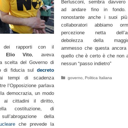
Berlusconi, sembra davvero 
ad andare fino in fondo. I
nonostante anche i suoi più 
collaboratori abbiamo or
percezione netta dell’as
debolezza della maggio
o dei rapporti con il
ammesso che questa ancora c
Elio Vito
, aveva
quello che è certo è che non a
 la scelta del Governo di
nessun “passo indietro”
o di fiducia sul
decreto
Categorie
ai tempi di scadenza
governo
,
Politica Italiana
ntre l’Opposizione parlava
ella democrazia, un modo
 ai cittadini il diritto,
lla costituzione, di
sull’abrogazione della
ucleare
che prevede la