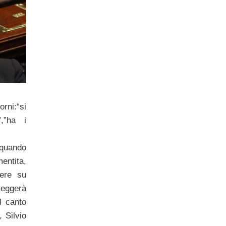
rni:“si
”,”ha i
 quando
entita,
ere su
ggerà
l canto
, Silvio