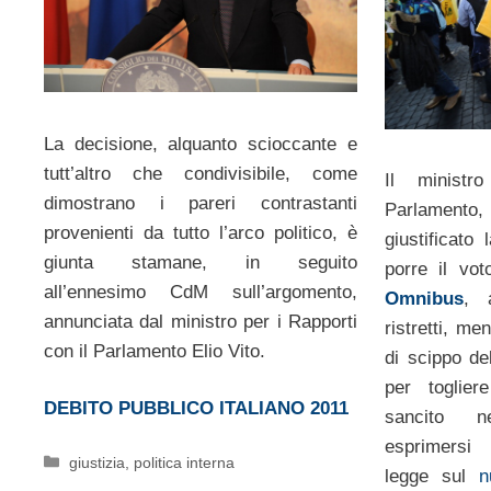
La decisione, alquanto scioccante e
tutt’altro che condivisibile, come
Il ministr
dimostrano i pareri contrastanti
Parlamento,
provenienti da tutto l’arco politico, è
giustificato
giunta stamane, in seguito
porre il vot
all’ennesimo CdM sull’argomento,
Omnibus
, 
annunciata dal ministro per i Rapporti
ristretti, me
con il Parlamento Elio Vito.
di scippo d
per togliere
DEBITO PUBBLICO ITALIANO 2011
sancito ne
esprimersi 
Categorie
giustizia
,
politica interna
legge sul
n