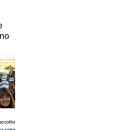
e
rno
accolto
del
voto