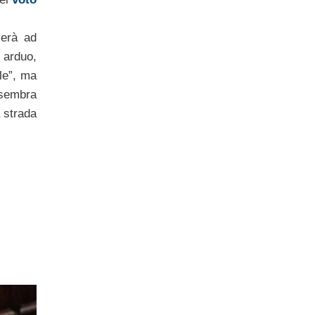
verà ad
 arduo,
ile”, ma
 sembra
a strada