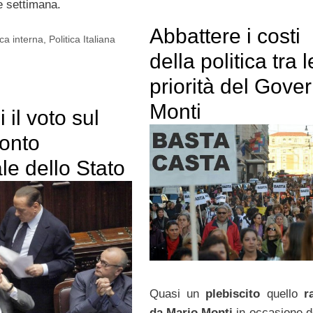
e settimana.
Abbattere i costi
ica interna
,
Politica Italiana
della politica tra l
priorità del Gove
Monti
il voto sul
onto
e dello Stato
Quasi un
plebiscito
quello
r
da Mario Monti
in occasione 