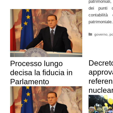
patrimoniali
dei punti 
contabilità
patrimoniale.
Categorie
governo
,
po
Decret
Processo lungo
approva
decisa la fiducia in
refere
Parlamento
nuclea