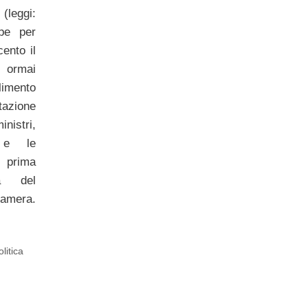
(leggi:
pe per
cento il
 ormai
imento
azione
nistri,
 e le
 prima
za del
 Camera.
olitica