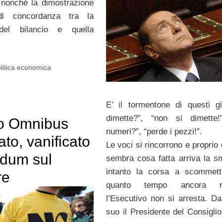
, nonché la dimostrazione
di concordanza tra la
 del bilancio e quella
litica economica
E’ il tormentone di questi gio
dimette?”, “non si dimette!
o Omnibus
numeri?”, “perde i pezzi!”.
to, vanificato
Le voci si rincorrono e proprio
ndum sul
sembra cosa fatta arriva la sm
intanto la corsa a scommett
re
quanto tempo ancora re
l’Esecutivo non si arresta. Da
suo il Presidente del Consiglio