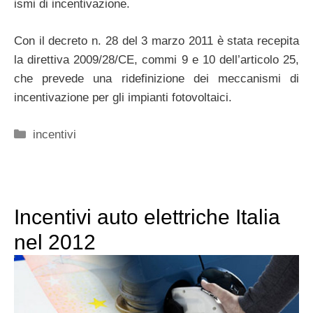
ismi di incentivazione.
Con il decreto n. 28 del 3 marzo 2011 è stata recepita
la diret­tiva 2009/28/CE, commi 9 e 10 dell’articolo 25,
che prevede una ridefinizione dei mec­ca­n­ismi di
incen­ti­vazione per gli impianti foto­voltaici.
Categorie
incentivi
Incentivi auto elettriche Italia
nel 2012