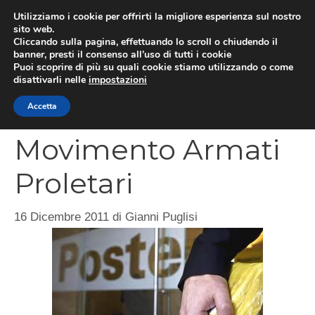
Vai
Utilizziamo i cookie per offrirti la migliore esperienza sul nostro
al
sito web.
MEN
Cliccando sulla pagina, effettuando lo scroll o chiudendo il
contenuto
banner, presti il consenso all’uso di tutti i cookie
Puoi scoprire di più su quali cookie stiamo utilizzando o come
disattivarli nelle
impostazioni
Minacce a Monti del
Accetta
Movimento Armati
Proletari
16 Dicembre 2011
di
Gianni Puglisi