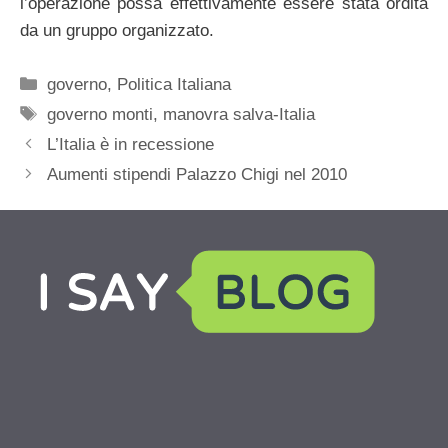
l’operazione possa effettivamente essere stata ordita
da un gruppo organizzato.
Categorie
governo
,
Politica Italiana
Tag
governo monti
,
manovra salva-Italia
L’Italia è in recessione
Aumenti stipendi Palazzo Chigi nel 2010