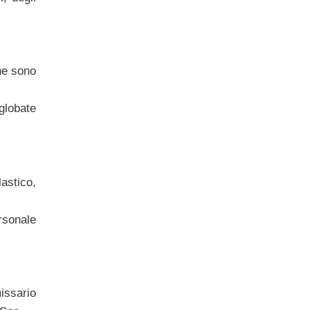
 ne sono
globate
astico,
rsonale
issario