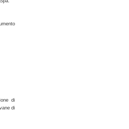
 Spa.
’aumento
ione di
ovane di