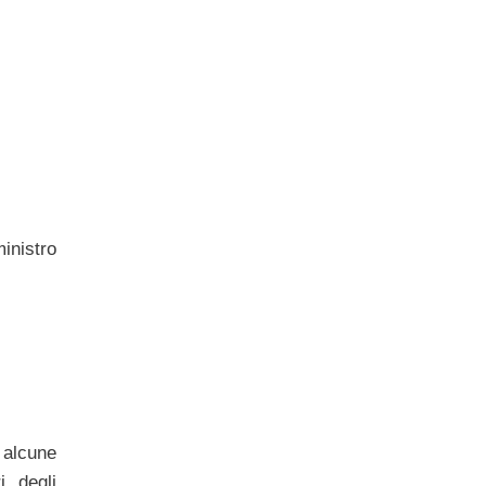
inistro
 alcune
, degli