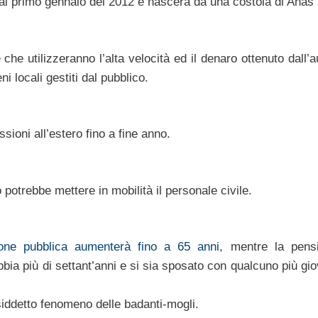
 dal primo gennaio del 2012 e nascerà da una costola di Anas
che utilizzeranno l’alta velocità ed il denaro ottenuto dall
ni locali gestiti dal pubblico.
ssioni all’estero fino a fine anno.
potrebbe mettere in mobilità il personale civile.
zione pubblica aumenterà fino a 65 anni
, mentre la pens
abbia più di settant’anni e si sia sposato con qualcuno più gi
siddetto fenomeno delle badanti-mogli.