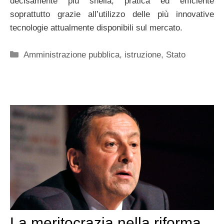
decisamente più snella, pratica ed efficiente
soprattutto grazie all’utilizzo delle più innovative
tecnologie attualmente disponibili sul mercato.
Categorie
Amministrazione pubblica
,
istruzione
,
Stato
La meritocrazia nella riforma