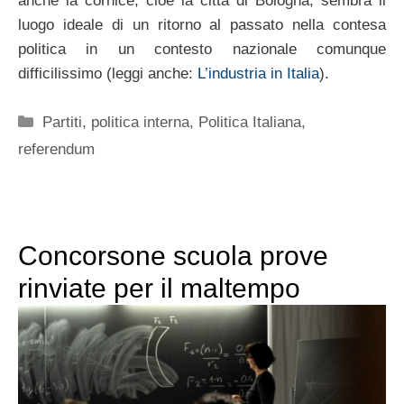
anche la cornice, cioè la città di Bologna, sembra il
luogo ideale di un ritorno al passato nella contesa
politica in un contesto nazionale comunque
difficilissimo (leggi anche:
L’industria in Italia
).
Categorie
Partiti
,
politica interna
,
Politica Italiana
,
referendum
Concorsone scuola prove
rinviate per il maltempo