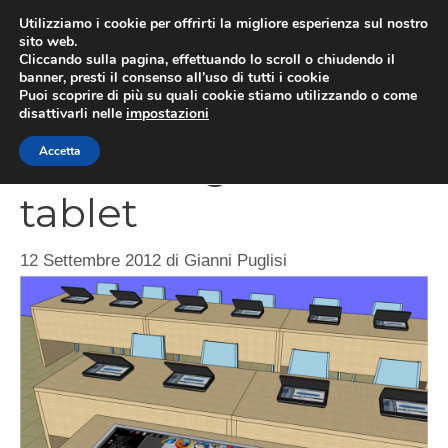
Vai
Utilizziamo i cookie per offrirti la migliore esperienza sul nostro
al
sito web.
MEN
Cliccando sulla pagina, effettuando lo scroll o chiudendo il
contenuto
banner, presti il consenso all’uso di tutti i cookie
Puoi scoprire di più su quali cookie stiamo utilizzando o come
disattivarli nelle
impostazioni
Scuola digitale con i
Accetta
tablet
12 Settembre 2012
di
Gianni Puglisi