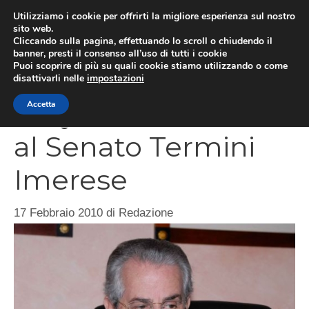
Vai
Utilizziamo i cookie per offrirti la migliore esperienza sul nostro
al
sito web.
MEN
Cliccando sulla pagina, effettuando lo scroll o chiudendo il
contenuto
banner, presti il consenso all’uso di tutti i cookie
Puoi scoprire di più su quali cookie stiamo utilizzando o come
disattivarli nelle
impostazioni
Scajola informativa
Accetta
al Senato Termini
Imerese
17 Febbraio 2010
di
Redazione