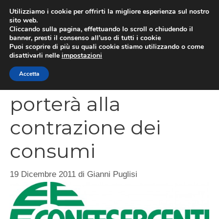
Vai
Utilizziamo i cookie per offrirti la migliore esperienza sul nostro
al
sito web.
MEN
Cliccando sulla pagina, effettuando lo scroll o chiudendo il
contenuto
banner, presti il consenso all’uso di tutti i cookie
Puoi scoprire di più su quali cookie stiamo utilizzando o come
disattivarli nelle
impostazioni
Liberalizzazione
Accetta
porterà alla
contrazione dei
consumi
19 Dicembre 2011
di
Gianni Puglisi