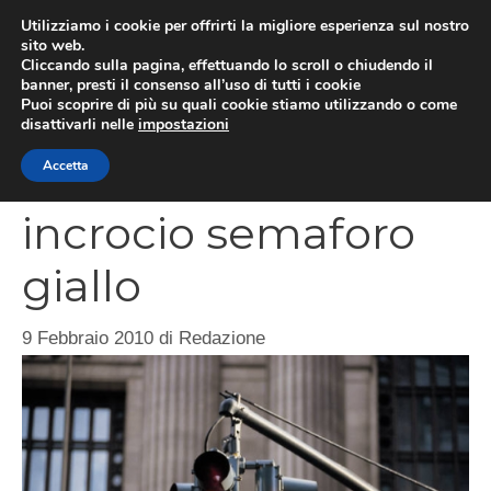
Vai
Utilizziamo i cookie per offrirti la migliore esperienza sul nostro
al
sito web.
MEN
Cliccando sulla pagina, effettuando lo scroll o chiudendo il
contenuto
banner, presti il consenso all’uso di tutti i cookie
Puoi scoprire di più su quali cookie stiamo utilizzando o come
disattivarli nelle
impostazioni
Attraversamento
Accetta
incrocio semaforo
giallo
9 Febbraio 2010
di
Redazione