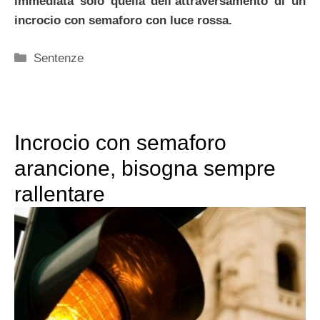
immediata solo quella dell’attraversamento di un
incrocio con semaforo con luce rossa.
Categorie
Sentenze
Incrocio con semaforo
arancione, bisogna sempre
rallentare