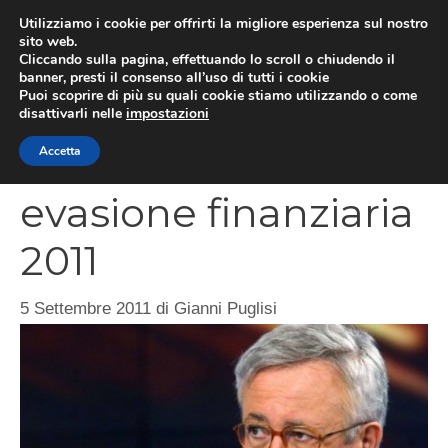
Vai
Utilizziamo i cookie per offrirti la migliore esperienza sul nostro
al
sito web.
MEN
Cliccando sulla pagina, effettuando lo scroll o chiudendo il
contenuto
banner, presti il consenso all’uso di tutti i cookie
Puoi scoprire di più su quali cookie stiamo utilizzando o come
disattivarli nelle
impostazioni
Norme anti-
Accetta
evasione finanziaria
2011
5 Settembre 2011
di
Gianni Puglisi