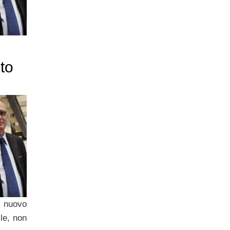
to
i nuovo
ile, non