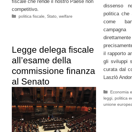
fiscale che rende il nostro Paese non
dissenso n
competitivo.
politica che
Categorie
politica fiscale
,
Stato
,
welfare
come band
campagna e
direttamen
precisamente
Legge delega fiscale
il rapporto 
all’esame della
gli sviluppi 
commissione finanza
curata dal 
Laszlò Andor
al Senato
Categorie
Economia 
leggi
,
politica 
unione europe