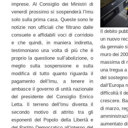
imprese. Al Consiglio dei Ministri di
venerdì prossimo si sospenderà l’Imu
solo sulla prima casa. Queste sono le
notizie non ufficiali che filtrano dalle
Il debito pub
consuete e affidabili voci di corridoio
un nuovo rec
e che quindi, in maniera indiretta,
da gennaio si
testimoniano una volta di più che è
muro dei 200
proprio la questione sull’abolizione, o
massima di r
meglio sulla sospensione e sulla
una tregua a
modifica di tutto quanto riguarda il
del sostegno
pagamento dell’Imu, a tenere in
dall’Europa n
ambasce il governo di unità nazionale
difficoltà il 
del presidente del Consiglio Enrico
crescere. Ban
Letta. Il terreno dell’Imu diventa il
di marzo, reg
secondo motivo di attrito tra gli
amministrazi
esponenti del Popolo della Libertà e
aumentato di
del Partito Democratico all’interno del