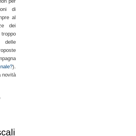
 non per
ioni di
mpre al
ze dei
 troppo
 delle
roposte
mpagna
inale?
).
a novità
e
cali