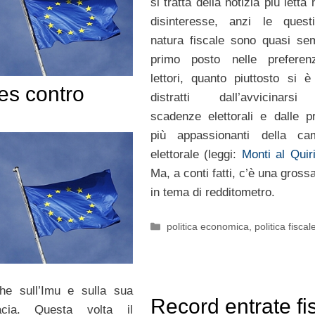
si tratta della notizia più letta
disinteresse, anzi le quest
natura fiscale sono quasi se
primo posto nelle preferen
lettori, quanto piuttosto si è
es contro
distratti dall’avvicinarsi
scadenze elettorali e dalle p
più appassionanti della ca
elettorale (leggi:
Monti al Quir
Ma, a conti fatti, c’è una gross
in tema di redditometro.
Categorie
politica economica
,
politica fiscal
che sull’Imu e sulla sua
Record entrate fis
cacia. Questa volta il