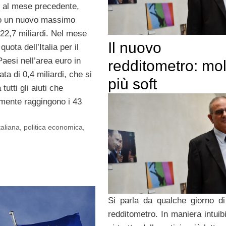
o al mese precedente,
o un nuovo massimo
022,7 miliardi. Nel mese
Il nuovo
quota dell’Italia per il
aesi nell’area euro in
redditometro: mol
tata di 0,4 miliardi, che si
più soft
tutti gli aiuti che
mente raggingono i 43
aliana
,
politica economica
,
Si parla da qualche giorno d
redditometro. In maniera intuib