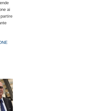
tende
one ai
partire
ante
IONE