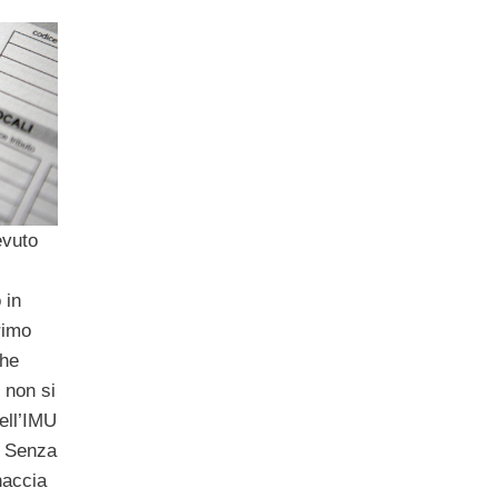
evuto
 in
rimo
che
e non si
dell’IMU
. Senza
naccia