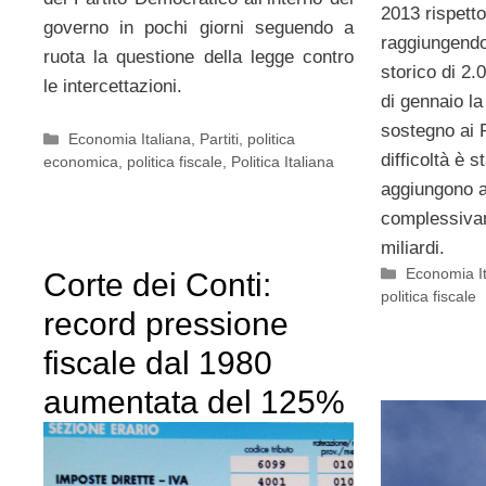
2013 rispett
governo in pochi giorni seguendo a
raggiungend
ruota la questione della legge contro
storico di 2.
le intercettazioni.
di gennaio la 
sostegno ai P
Categorie
Economia Italiana
,
Partiti
,
politica
difficoltà è s
economica
,
politica fiscale
,
Politica Italiana
aggiungono a 
complessiva
miliardi.
Categorie
Economia It
Corte dei Conti:
politica fiscale
record pressione
fiscale dal 1980
aumentata del 125%