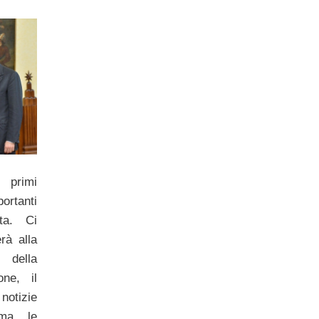
primi
rtanti
ta. Ci
rà alla
 della
one, il
notizie
ma le