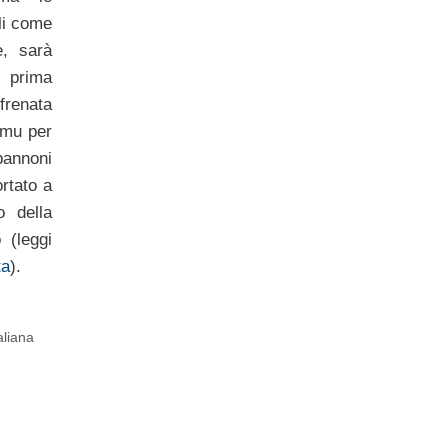
ili come
, sarà
a prima
renata
’Imu per
pannoni
ortato a
o della
 (leggi
ta
).
taliana