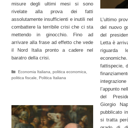
misure degli ultimi mesi si sono
rivelate alla prova dei fatti
assolutamente insufficienti e inutili nel
L’ultimo pro
combattere la terribile crisi che ci sta
del nuovo go
mettendo in ginocchio. Fino ad
del preside
arrivare alla frase ad effetto che vede
Letta è arriv
il Nord Italia pronto a cadere nel
riguarda l
baratro della crisi.
economich
fattispecie, 
Categorie
Economia Italiana
,
politica economica
,
finanzia
politica fiscale
,
Politica Italiana
integrazione
l’appunto nel
del Presid
Giorgio Na
pubblicato i
si tratta pe
grado di di