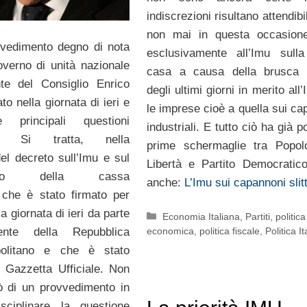
indiscrezioni risultano attendib
non mai in questa occasione
vvedimento degno di nota
esclusivamente all’Imu sull
verno di unità nazionale
casa a causa della brusca f
nte del Consiglio Enrico
degli ultimi giorni in merito all
ato nella giornata di ieri e
le imprese cioè a quella sui ca
e principali questioni
industriali. E tutto ciò ha già p
e. Si tratta, nella
prime schermaglie tra Popol
del decreto sull’Imu e sul
Libertà e Partito Democratico
mento della cassa
anche:
L’Imu sui capannoni slit
 che è stato firmato per
la giornata di ieri da parte
Categorie
Economia Italiana
,
Partiti
,
politica
economica
,
politica fiscale
,
Politica I
ente della Repubblica
politano e che è stato
n Gazzetta Ufficiale. Non
rò di un provvedimento in
sciplinare la questione