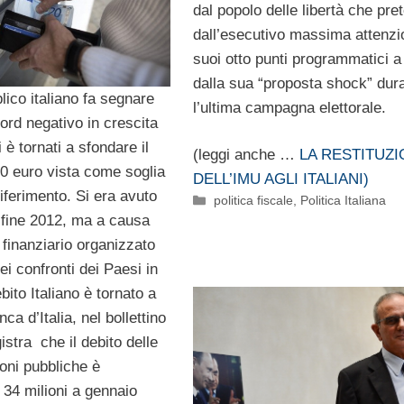
dal popolo delle libertà che pre
dall’esecutivo massima attenzi
suoi otto punti programmatici a 
dalla sua “proposta shock” dur
blico italiano fa segnare
l’ultima campagna elettorale.
ord negativo in crescita
 è tornati a sfondare il
(leggi anche …
LA RESTITUZ
0 euro vista come soglia
DELL’IMU AGLI ITALIANI)
iferimento. Si era avuto
Categorie
politica fiscale
,
Politica Italiana
 fine 2012, ma a causa
 finanziario organizzato
ei confronti dei Paesi in
debito Italiano è tornato a
ca d’Italia, nel bollettino
istra che il debito delle
oni pubbliche è
 34 milioni a gennaio