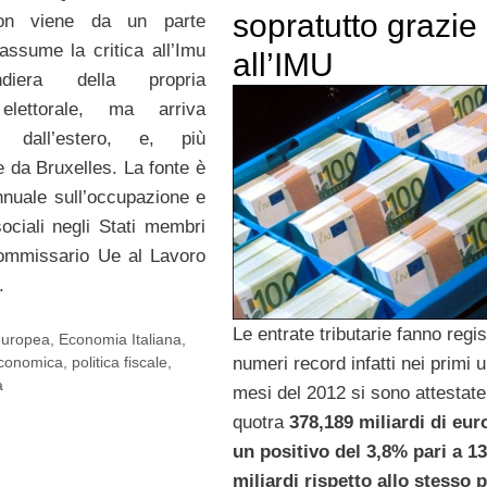
sopratutto grazie
on viene da un parte
 assume la critica all’Imu
all’IMU
iera della propria
lettorale, ma arriva
te dall’estero, e, più
 da Bruxelles. La fonte è
annuale sull’occupazione e
sociali negli Stati membri
commissario Ue al Lavoro
.
Le entrate tributarie fanno regis
europea
,
Economia Italiana
,
numeri record infatti nei primi u
economica
,
politica fiscale
,
a
mesi del 2012 si sono attestate
quotra
378,189 miliardi di eur
un positivo del 3,8% pari a 13
miliardi rispetto allo stesso 