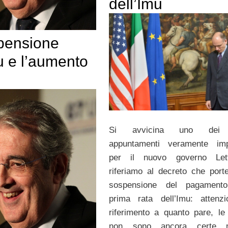
dell’Imu
pensione
u e l’aumento
Si avvicina uno dei 
appuntamenti veramente impo
per il nuovo governo Let
riferiamo al decreto che porte
sospensione del pagamento
prima rata dell’Imu: attenzi
riferimento a quanto pare, le 
non sono ancora certe 