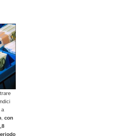
trare
ndici
 a
o
,
con
,8
periodo