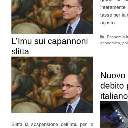
interamente 
tasse per la 
agosto.
Categorie
Economia It
L’Imu sui capannoni
economica
,
pol
slitta
Nuovo 
debito 
italiano
Slitta la sospensione dell’Imu per le