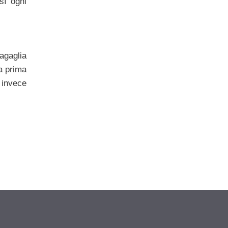
sì ogni
agaglia
la prima
a invece