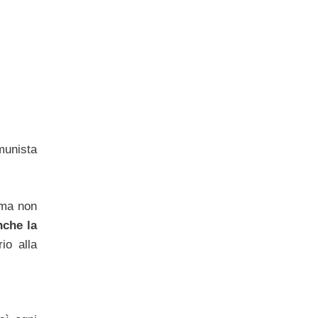
omunista
orma non
nche la
io alla