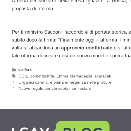
A detta del Ministro della difesa Ignazio La Russa, l
proposta di riforma.
Per il ministro Sacconi l’accordo è di portata storic
subito dopo la firma: “Finalmente oggi – afferma il min
volta si abbandona un
approccio conflittuale
e si af
tale riforma definisce così un nuovo modello contrattuale
Categorie
welfare
Tag
CGIL
,
confindustria
,
Emma Marcegaglia
,
sindacati
Organici carenti, è piena emergenza nelle procure
Nuove regole per chi vuole manifestare