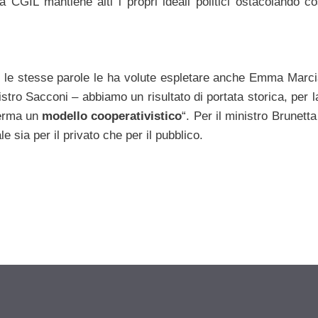
a CGIL mantiene alti i propri ideali politici ostacolando co
a e le stesse parole le ha volute espletare anche Emma Marci
istro Sacconi – abbiamo un risultato di portata storica, per 
ferma un
modello cooperativistico
“. Per il ministro Brunett
 sia per il privato che per il pubblico.