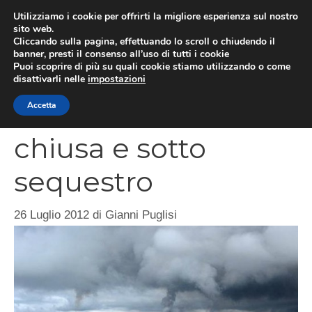
Vai
Utilizziamo i cookie per offrirti la migliore esperienza sul nostro
al
sito web.
MEN
Cliccando sulla pagina, effettuando lo scroll o chiudendo il
contenuto
banner, presti il consenso all’uso di tutti i cookie
Puoi scoprire di più su quali cookie stiamo utilizzando o come
disattivarli nelle
impostazioni
ILVA di Taranto
Accetta
chiusa e sotto
sequestro
26 Luglio 2012
di
Gianni Puglisi