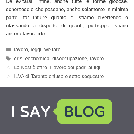
Da evitarsi, infine, anche tutte le forme giocose,
scherzose o che possano, anche solamente in minima
parte, far intuire quanto ci stiamo divertendo o
rilassando a dispetto di quanti, purtroppo, stiano
ancora lavorando.
Categorie
lavoro
,
leggi
,
welfare
Tag
crisi economica
,
disoccupazione
,
lavoro
La Nestlè offre il lavoro dei padri ai figli
ILVA di Taranto chiusa e sotto sequestro