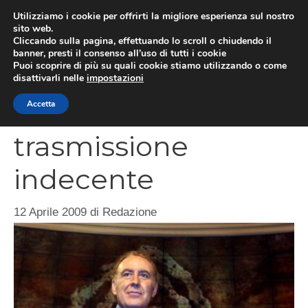
Vai
Utilizziamo i cookie per offrirti la migliore esperienza sul nostro
al
sito web.
MEN
Cliccando sulla pagina, effettuando lo scroll o chiudendo il
contenuto
banner, presti il consenso all’uso di tutti i cookie
Puoi scoprire di più su quali cookie stiamo utilizzando o come
disattivarli nelle
impostazioni
Annozero è una
Accetta
trasmissione
indecente
12 Aprile 2009
di
Redazione