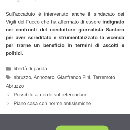
Sull’accaduto è intervenuto anche il sindacato dei
Vigili del Fuoco che ha affermato di essere
indignato
nei confronti del conduttore giornalista Santoro
per aver screditato e strumentalizzato la vicenda
per trarne un beneficio in termini di ascolti e
politici
.
Categorie
libertà di parola
Tag
abruzzo
,
Annozero
,
Gianfranco Fini
,
Terremoto
Abruzzo
Possibile accordo sul referendum
Piano casa con norme antisismiche