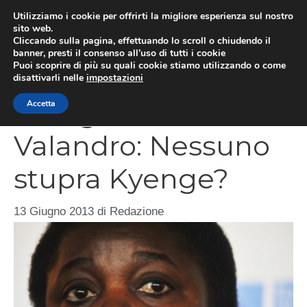
Vai
Utilizziamo i cookie per offrirti la migliore esperienza sul nostro
al
sito web.
MEN
Cliccando sulla pagina, effettuando lo scroll o chiudendo il
contenuto
banner, presti il consenso all’uso di tutti i cookie
Puoi scoprire di più su quali cookie stiamo utilizzando o come
disattivarli nelle
impostazioni
La leghista
Accetta
Valandro: Nessuno
stupra Kyenge?
13 Giugno 2013
di
Redazione