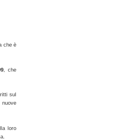
a che è
09
, che
tti sul
e nuove
la loro
a.