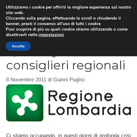
Vai
Utilizziamo i cookie per offrirti la migliore esperienza sul nostro
al
sito web.
MEN
Cliccando sulla pagina, effettuando lo scroll o chiudendo il
contenuto
banner, presti il consenso all’uso di tutti i cookie
Puoi scoprire di più su quali cookie stiamo utilizzando o come
disattivarli nelle
impostazioni
I privilegi dei
Accetta
consiglieri regionali
8 Novembre 2011
di
Gianni Puglisi
Ci stiamo occupando, in questi giorni di profonda crisi