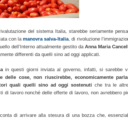
rivalutazione del sistema Italia, starebbe seriamente pensa
viata con la
manovra salva-Italia
, di rivoluzione l’immigrazi
uello dell’Interno attualmente gestito da
Anna Maria Cancell
ente differenti da quelli sino ad oggi applicati.
ca
in questi giorni inviata al governo, infatti, si sarebbe v
uale delle cose, non riuscirebbe, economicamente parl
tori quali quelli sino ad oggi sostenuti
che tra le altr
sti di lavoro nonché delle offerte di lavoro, non avrebbero p
o conta di arrivare alla stesura di una bozza che, essenzia