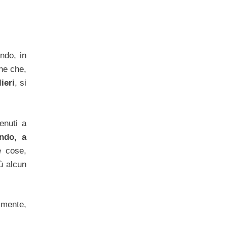
ndo, in
one che,
ieri
, si
enuti a
ando, a
e cose,
iù alcun
lmente,