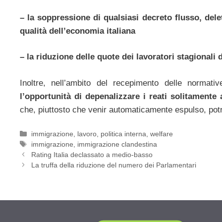
– la soppressione di qualsiasi decreto flusso, delet
qualità dell’economia italiana
– la riduzione delle quote dei lavoratori stagionali 
Inoltre, nell’ambito del recepimento delle normat
l’opportunità di depenalizzare i reati solitamente
che, piuttosto che venir automaticamente espulso, potr
Categorie
immigrazione
,
lavoro
,
politica interna
,
welfare
Tag
immigrazione
,
immigrazione clandestina
Rating Italia declassato a medio-basso
La truffa della riduzione del numero dei Parlamentari